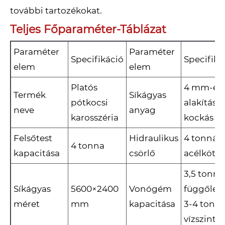
további tartozékokat.
Teljes Főparaméter-Táblázat
Paraméter
Paraméter
Specifikáció
Specifiká
elem
elem
Platós
4 mm-es 
Termék
Síkágyas
pótkocsi
alakítású 
neve
anyag
karosszéria
kockás l
Felsőtest
Hidraulikus
4 tonnás,
4 tonna
kapacitása
csörlő
acélkötél
3,5 tonna
Síkágyas
5600×2400
Vonógém
függőleg
méret
mm
kapacitása
3-4 tonn
vízszinte