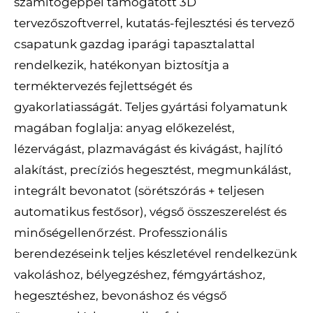
számítógéppel támogatott 3D
tervezőszoftverrel, kutatás-fejlesztési és tervező
csapatunk gazdag iparági tapasztalattal
rendelkezik, hatékonyan biztosítja a
terméktervezés fejlettségét és
gyakorlatiasságát. Teljes gyártási folyamatunk
magában foglalja: anyag előkezelést,
lézervágást, plazmavágást és kivágást, hajlító
alakítást, precíziós hegesztést, megmunkálást,
integrált bevonatot (sörétszórás + teljesen
automatikus festősor), végső összeszerelést és
minőségellenőrzést. Professzionális
berendezéseink teljes készletével rendelkezünk
vakoláshoz, bélyegzéshez, fémgyártáshoz,
hegesztéshez, bevonáshoz és végső