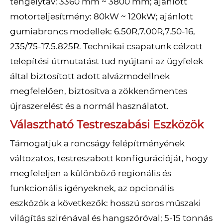
tengelytáv: 3360 mm ~ 3800 mm; ajánlott
motorteljesítmény: 80kW ~ 120kW; ajánlott
gumiabroncs modellek: 6.50R,7.00R,7.50-16,
235/75-17.5.825R. Technikai csapatunk célzott
telepítési útmutatást tud nyújtani az ügyfelek
által biztosított adott alvázmodellnek
megfelelően, biztosítva a zökkenőmentes
újraszerelést és a normál használatot.
Választható Testreszabási Eszközök
Támogatjuk a roncságy felépítményének
változatos, testreszabott konfigurációját, hogy
megfeleljen a különböző regionális és
funkcionális igényeknek, az opcionális
eszközök a következők: hosszú soros műszaki
világítás szirénával és hangszóróval; 5-15 tonnás