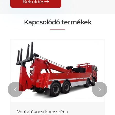
Beküldés

Kapcsolódó termékek


Vontatókocsi karosszéria