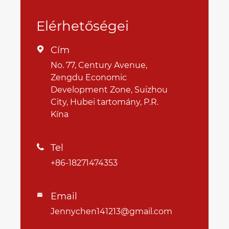
Elérhetőségei
Cím

No. 77, Century Avenue,
Zengdu Economic
Development Zone, Suizhou
City, Hubei tartomány, P.R.
Kína
Tel

+86-18271474353
Email

Jennychen141213@gmail.com