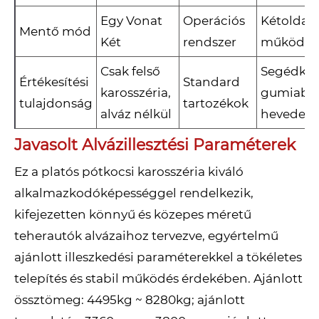
Egy Vonat
Operációs
Kétoldali
Mentő mód
Két
rendszer
működés
Csak felső
Segédker
Értékesítési
Standard
karosszéria,
gumiabro
tulajdonság
tartozékok
alváz nélkül
hevedere
Javasolt Alvázillesztési Paraméterek
Ez a platós pótkocsi karosszéria kiváló
alkalmazkodóképességgel rendelkezik,
kifejezetten könnyű és közepes méretű
teherautók alvázaihoz tervezve, egyértelmű
ajánlott illeszkedési paraméterekkel a tökéletes
telepítés és stabil működés érdekében. Ajánlott
össztömeg: 4495kg ~ 8280kg; ajánlott