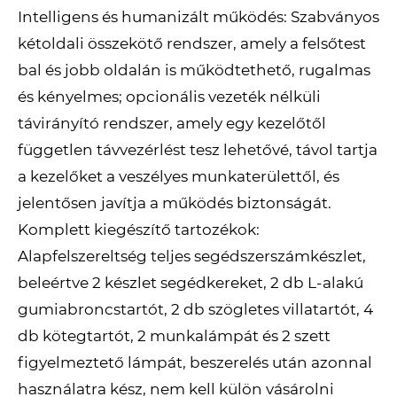
Intelligens és humanizált működés: Szabványos
kétoldali összekötő rendszer, amely a felsőtest
bal és jobb oldalán is működtethető, rugalmas
és kényelmes; opcionális vezeték nélküli
távirányító rendszer, amely egy kezelőtől
független távvezérlést tesz lehetővé, távol tartja
a kezelőket a veszélyes munkaterülettől, és
jelentősen javítja a működés biztonságát.
Komplett kiegészítő tartozékok:
Alapfelszereltség teljes segédszerszámkészlet,
beleértve 2 készlet segédkereket, 2 db L-alakú
gumiabroncstartót, 2 db szögletes villatartót, 4
db kötegtartót, 2 munkalámpát és 2 szett
figyelmeztető lámpát, beszerelés után azonnal
használatra kész, nem kell külön vásárolni