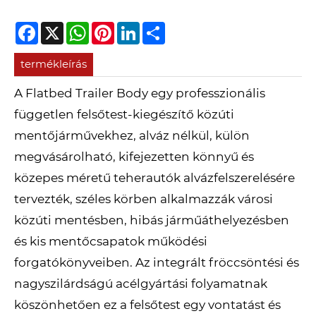
Facebook
X
WhatsApp
Pinterest
LinkedIn
Share
termékleírás
A Flatbed Trailer Body egy professzionális
független felsőtest-kiegészítő közúti
mentőjárművekhez, alváz nélkül, külön
megvásárolható, kifejezetten könnyű és
közepes méretű teherautók alvázfelszerelésére
tervezték, széles körben alkalmazzák városi
közúti mentésben, hibás járműáthelyezésben
és kis mentőcsapatok működési
forgatókönyveiben. Az integrált fröccsöntési és
nagyszilárdságú acélgyártási folyamatnak
köszönhetően ez a felsőtest egy vontatást és