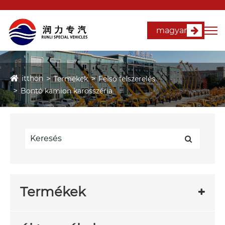
magyar
itthon
Termékek
Felső felszerelés
Bontó kamion karosszéria
Termékek