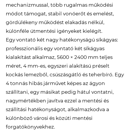
mechanizmussal, több rugalmas működési
módot támogat, stabil vonóerőt és emelést,
gördülékeny működést elakadás nélkül,
különféle útmentési igényeket kielégít.
Egy vontató két nagy hatékonyságú síkágyas:
professzionális egy vontató két síkágyas
kialakítást alkalmaz, 5600 × 2400 mm teljes
méret, 4 mm-es, egyszeri alakítású préselt
kockás lemezből, csúszásgátló és teherbíró. Egy
4 tonnás hibás járművet képes az ágyon
szállítani, egy másikat pedig hátul vontatni,
nagymértékben javítva ezzel a mentési és
szállítási hatékonyságot, alkalmazkodva a
különböző városi és közúti mentési
forgatókönyvekhez.