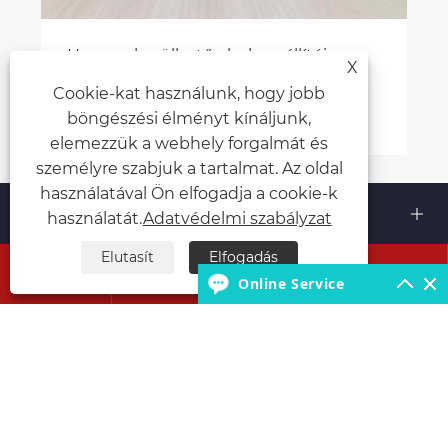
Hogyan kerülhető el a beszállítói
X
feddhetetlenség és a szolgáltatás
Cookie-kat használunk, hogy jobb
kockázata a kínai speciális járművek
Mutass többet >>
böngészési élményt kínáljunk,
importálása során?
elemezzük a webhely forgalmát és
személyre szabjuk a tartalmat. Az oldal
használatával Ön elfogadja a cookie-k
Rólunk
használatát.
Adatvédelmi szabályzat
Elutasít
Elfogadás
Termékek




Online Service
Lépjen kapcsolatba velünk
KÖVESS MINKET