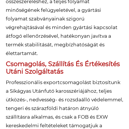
összeszereléshez, a teljes folyamat
minőségének felügyeletével, a gyártási
folyamat szabványainak szigorú
végrehajtásával és minden gyártási kapcsolat
átfogó ellenőrzésével, hatékonyan javítva a
termék stabilitását, megbízhatóságát és
élettartamát.
Csomagolás, Szállítás És Értékesítés
Utáni Szolgáltatás
Professzionális exportcsomagolást biztosítunk
a Síkágyas Utánfutó karosszériájához, teljes
ütközés-, nedvesség- és rozsdaálló védelemmel,
tengeri és szárazföldi határon átnyúló
szállításra alkalmas, és csak a FOB és EXW
kereskedelmi feltételeket támogatjuk a