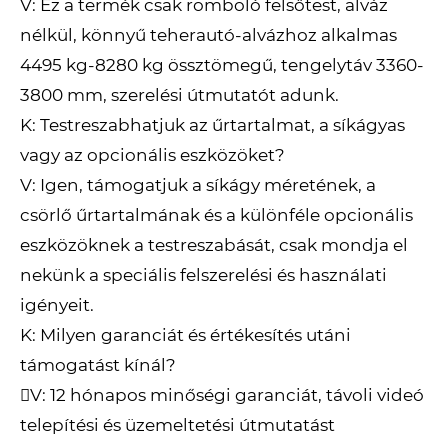
V: Ez a termék csak romboló felsőtest, alváz
nélkül, könnyű teherautó-alvázhoz alkalmas
4495 kg-8280 kg össztömegű, tengelytáv 3360-
3800 mm, szerelési útmutatót adunk.
K: Testreszabhatjuk az űrtartalmat, a síkágyas
vagy az opcionális eszközöket?
V: Igen, támogatjuk a síkágy méretének, a
csörlő űrtartalmának és a különféle opcionális
eszközöknek a testreszabását, csak mondja el
nekünk a speciális felszerelési és használati
igényeit.
K: Milyen garanciát és értékesítés utáni
támogatást kínál?
V: 12 hónapos minőségi garanciát, távoli videó
telepítési és üzemeltetési útmutatást