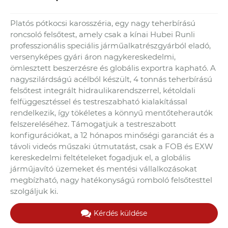
Platós pótkocsi karosszéria, egy nagy teherbírású
roncsoló felsőtest, amely csak a kínai Hubei Runli
professzionális speciális járműalkatrészgyárból eladó,
versenyképes gyári áron nagykereskedelmi,
ömlesztett beszerzésre és globális exportra kapható. A
nagyszilárdságú acélból készült, 4 tonnás teherbírású
felsőtest integrált hidraulikarendszerrel, kétoldali
felfüggesztéssel és testreszabható kialakítással
rendelkezik, így tökéletes a könnyű mentőteherautók
felszereléséhez. Támogatjuk a testreszabott
konfigurációkat, a 12 hónapos minőségi garanciát és a
távoli videós műszaki útmutatást, csak a FOB és EXW
kereskedelmi feltételeket fogadjuk el, a globális
járműjavító üzemeket és mentési vállalkozásokat
megbízható, nagy hatékonyságú romboló felsőtesttel
szolgáljuk ki.
Kérdés küldése