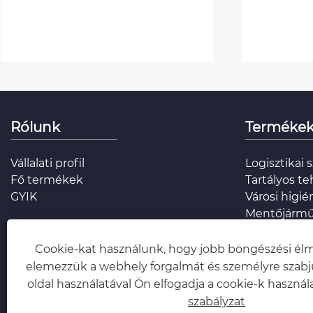
funkciój
Mutass t
Rólunk
Terméke
Vállalati profil
Logisztikai 
Fő termékek
Tartályos t
GYIK
Városi higié
Mentőjárm
Légi munka
Felső felsze
Cookie-kat használunk, hogy jobb böngészési élm
Food Truck
elemezzük a webhely forgalmát és személyre szabju
oldal használatával Ön elfogadja a cookie-k használa
szabályzat