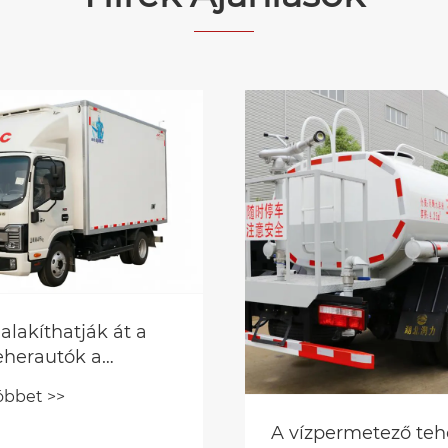
Hogyan javítja a log
szállítójármű a
hatékonyságot és c
Mutass többet >>
a költségeket a mo
ellátási láncokban
rmetező teherautó