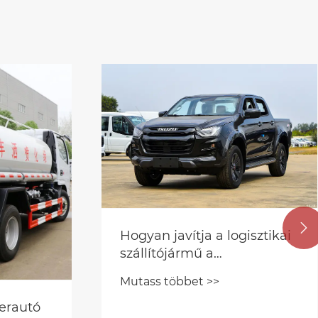

isztikai
sökkenti
dern
A tűzoltóautó főbb