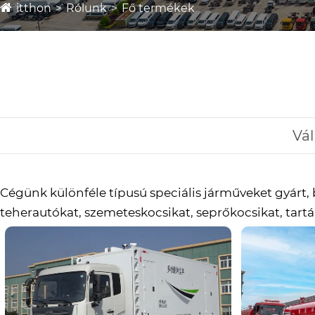
itthon
Rólunk
Fő termékek
Vál
Cégünk különféle típusú speciális járműveket gyárt, 
teherautókat, szemeteskocsikat, seprőkocsikat, tartá