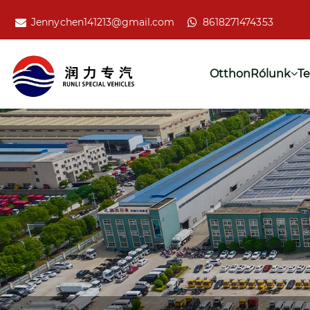
Jennychen141213@gmail.com
8618271474353
Otthon
Rólunk
T