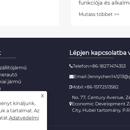
a és alkalmazása.
öbbet >>
k
Lépjen kapcsolatba 
Telefon:+86-18271474353
szállítójármű
eherautó
Email:Jennychen141213@
niai jármű
Mobil:+86-15172513582
ű
 teherautó
X
No. 77, Century Avenue, 
relés
ényt kínáljunk,
Economic Development Z
City, Hubei tartomány, P.R
k a tartalmat. Az
tát.
Adatvédelmi