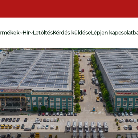
ermékek
Hír
Letöltés
Kérdés küldése
Lépjen kapcsolatb