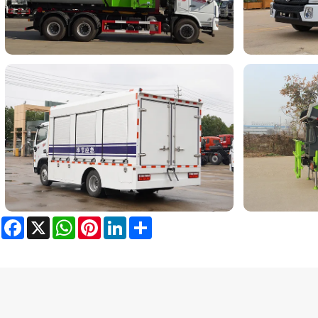
Facebook
X
WhatsApp
Pinterest
LinkedIn
Share