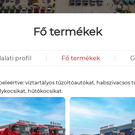
Fő termékek
lalati profil
Fő termékek
G
beleértve: víztartályos tűzoltóautókat, habszivacsos
lykocsikat, hűtőkocsikat.