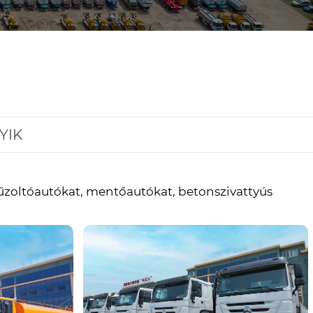
YIK
 tűzoltóautókat, mentőautókat, betonszivattyús