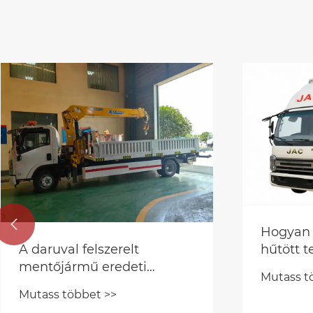

Hogyan alakíthatják át a
hűtött teherautók a
hideglánc logisztikáját?
Mutass többet >>
A vízpe