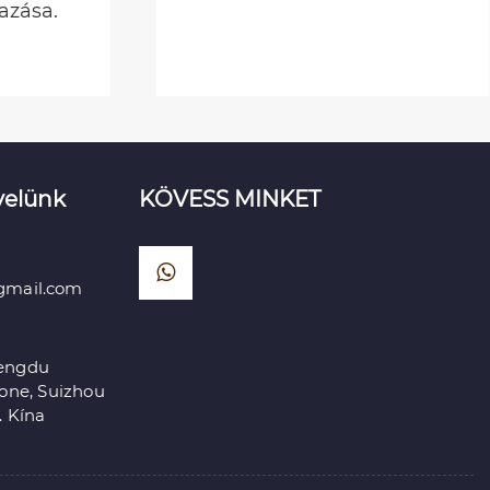
jellemzői.
Mutass többet >>
velünk
KÖVESS MINKET
gmail.com
Zengdu
one, Suizhou
. Kína