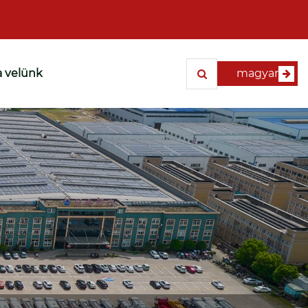
a velünk
magyar