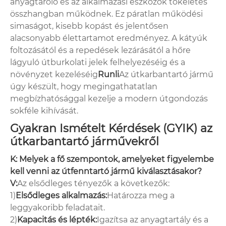
anyagtároló és az alkalmazási eszközök tökéletes
összhangban működnek. Ez páratlan működési
simaságot, kisebb kopást és jelentősen
alacsonyabb élettartamot eredményez. A kátyúk
foltozásától és a repedések lezárásától a hőre
lágyuló útburkolati jelek felhelyezéséig és a
növényzet kezeléséig
Runli
Az útkarbantartó jármű
úgy készült, hogy megingathatatlan
megbízhatósággal kezelje a modern útgondozás
sokféle kihívását.
Gyakran Ismételt Kérdések (GYIK) az
útkarbantartó járművekről
K: Melyek a fő szempontok, amelyeket figyelembe
kell venni az útfenntartó jármű kiválasztásakor?
V:
Az elsődleges tényezők a következők:
1)
Elsődleges alkalmazás:
Határozza meg a
leggyakoribb feladatait.
2)
Kapacitás és lépték:
Igazítsa az anyagtartály és a