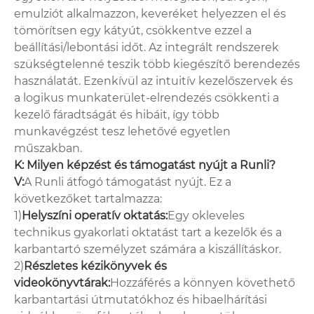
emulziót alkalmazzon, keveréket helyezzen el és
tömörítsen egy kátyút, csökkentve ezzel a
beállítási/lebontási időt. Az integrált rendszerek
szükségtelenné teszik több kiegészítő berendezés
használatát. Ezenkívül az intuitív kezelőszervek és
a logikus munkaterület-elrendezés csökkenti a
kezelő fáradtságát és hibáit, így több
munkavégzést tesz lehetővé egyetlen
műszakban.
K: Milyen képzést és támogatást nyújt a Runli?
V:
A Runli átfogó támogatást nyújt. Ez a
következőket tartalmazza:
1)
Helyszíni operatív oktatás:
Egy okleveles
technikus gyakorlati oktatást tart a kezelők és a
karbantartó személyzet számára a kiszállításkor.
2)
Részletes kézikönyvek és
videokönyvtárak:
Hozzáférés a könnyen követhető
karbantartási útmutatókhoz és hibaelhárítási