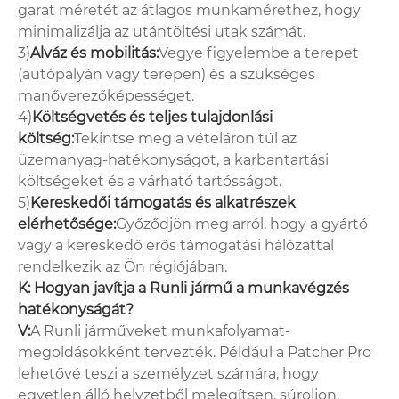
garat méretét az átlagos munkamérethez, hogy
minimalizálja az utántöltési utak számát.
3)
Alváz és mobilitás:
Vegye figyelembe a terepet
(autópályán vagy terepen) és a szükséges
manőverezőképességet.
4)
Költségvetés és teljes tulajdonlási
költség:
Tekintse meg a vételáron túl az
üzemanyag-hatékonyságot, a karbantartási
költségeket és a várható tartósságot.
5)
Kereskedői támogatás és alkatrészek
elérhetősége:
Győződjön meg arról, hogy a gyártó
vagy a kereskedő erős támogatási hálózattal
rendelkezik az Ön régiójában.
K: Hogyan javítja a Runli jármű a munkavégzés
hatékonyságát?
V:
A Runli járműveket munkafolyamat-
megoldásokként tervezték. Például a Patcher Pro
lehetővé teszi a személyzet számára, hogy
egyetlen álló helyzetből melegítsen, súroljon,