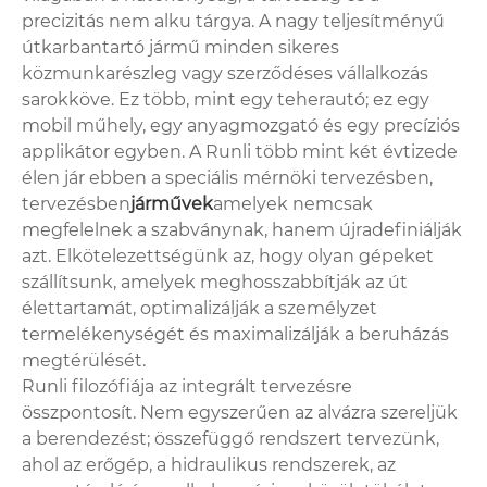
precizitás nem alku tárgya. A nagy teljesítményű
útkarbantartó jármű minden sikeres
közmunkarészleg vagy szerződéses vállalkozás
sarokköve. Ez több, mint egy teherautó; ez egy
mobil műhely, egy anyagmozgató és egy precíziós
applikátor egyben. A Runli több mint két évtizede
élen jár ebben a speciális mérnöki tervezésben,
tervezésben
járművek
amelyek nemcsak
megfelelnek a szabványnak, hanem újradefiniálják
azt. Elkötelezettségünk az, hogy olyan gépeket
szállítsunk, amelyek meghosszabbítják az út
élettartamát, optimalizálják a személyzet
termelékenységét és maximalizálják a beruházás
megtérülését.
Runli filozófiája az integrált tervezésre
összpontosít. Nem egyszerűen az alvázra szereljük
a berendezést; összefüggő rendszert tervezünk,
ahol az erőgép, a hidraulikus rendszerek, az