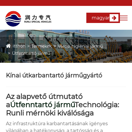
magyar
itthon
Termékek
Városi higiéniai jármű
Útfenntartó jármű
Kínai útkarbantartó járműgyártó
Az alapvető útmutató
a
Útfenntartó jármű
Technológia:
Runli mérnöki kiválósága
Az infrastruktúra karbantartásának igényes
világában a hatékonyság, a tartósság és a