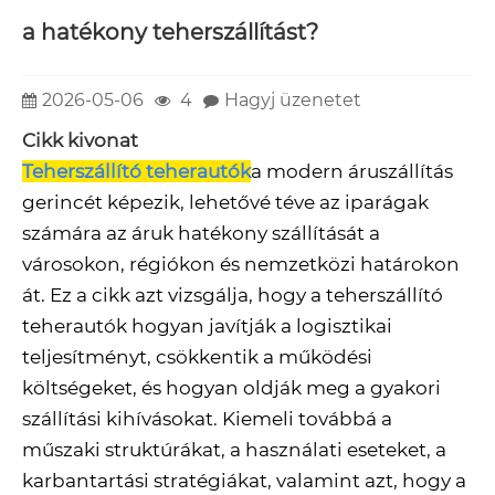
a hatékony teherszállítást?
2026-05-06
4
Hagyj üzenetet
Cikk kivonat
Teherszállító teherautók
a modern áruszállítás
gerincét képezik, lehetővé téve az iparágak
számára az áruk hatékony szállítását a
városokon, régiókon és nemzetközi határokon
át. Ez a cikk azt vizsgálja, hogy a teherszállító
teherautók hogyan javítják a logisztikai
teljesítményt, csökkentik a működési
költségeket, és hogyan oldják meg a gyakori
szállítási kihívásokat. Kiemeli továbbá a
műszaki struktúrákat, a használati eseteket, a
karbantartási stratégiákat, valamint azt, hogy a