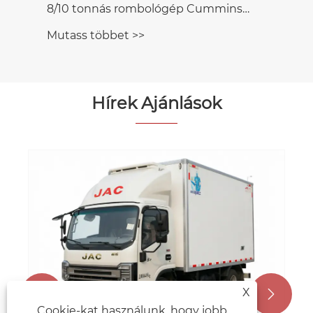
8/10 tonnás rombológép Cummins
erővel
Mutass többet >>
Hírek Ajánlások
X


Cookie-kat használunk, hogy jobb