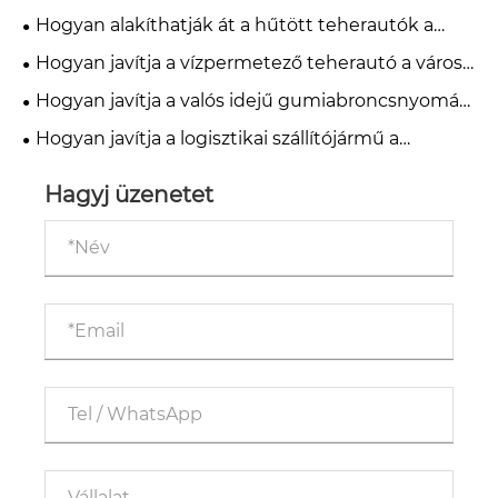
mentőjárművét közvetlenül szállítják a
nagykereskedelmi vásárlók számára
Hogyan alakíthatják át a hűtött teherautók a
tengerentúlon
hideglánc logisztikáját?
Hogyan javítja a vízpermetező teherautó a városi
vízgazdálkodást?
Hogyan javítja a valós idejű gumiabroncsnyomás-
ellenőrzés a tartálykocsik biztonságát?
Hogyan javítja a logisztikai szállítójármű a
hatékonyságot és csökkenti a költségeket a
modern ellátási láncokban
Hagyj üzenetet