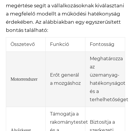
megértése segít a vállalkozásoknak kiválasztani
a megfelelő modellt a működési hatékonyság
érdekében. Az alábbiakban egy egyszerűsített
bontás található:
Összetevő
Funkció
Fontosság
Meghatározza
az
Erőt generál
üzemanyag-
Motorrendszer
a mozgáshoz
hatékonyságot
és a
terhelhetőséget
Támogatja a
rakománytestet
Biztosítja a
és a
szerkezeti
Alvázkeret