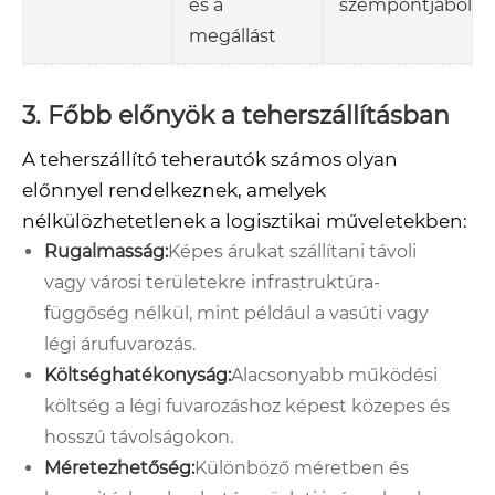
és a
szempontjából
megállást
3. Főbb előnyök a teherszállításban
A teherszállító teherautók számos olyan
előnnyel rendelkeznek, amelyek
nélkülözhetetlenek a logisztikai műveletekben:
Rugalmasság:
Képes árukat szállítani távoli
vagy városi területekre infrastruktúra-
függőség nélkül, mint például a vasúti vagy
légi árufuvarozás.
Költséghatékonyság:
Alacsonyabb működési
költség a légi fuvarozáshoz képest közepes és
hosszú távolságokon.
Méretezhetőség:
Különböző méretben és