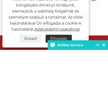
böngészési élményt kínáljunk,
elemezzük a webhely forgalmát és
Hogyan védi a hűtött teherautó a
hőmérsékletre érzékeny rakományt
személyre szabjuk a tartalmat. Az oldal
szállítás közben?
használatával Ön elfogadja a cookie-k
Mutass többet >>
használatát.
Adatvédelmi szabályzat
Elutasít
Elfogadás




Online Service
Rólunk
Termékek
Lépjen kapcsolatba velünk
KÖVESS MINKET