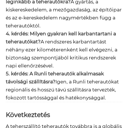
leginkább a teherautókra?
A gyártás, a
kiskereskedelem, a mezőgazdaság, az építőipar
és az e-kereskedelem nagymértékben függ a
teherautóktól.
4. kérdés: Milyen gyakran kell karbantartani a
teherautókat?
A rendszeres karbantartást
néhány ezer kilométerenként kell elvégezni, a
biztonság szempontjából kritikus rendszerek
napi ellenőrzésével.
5. kérdés: A Runli teherautók alkalmasak
távolsági szállításra?
Igen, a Runli teherautókat
regionális és hosszú távú szállításra tervezték,
fokozott tartóssággal és hatékonysággal.
Következtetés
A teherszállító teherautók továbbra is a globális