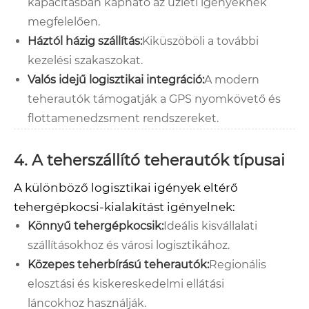
kapacitásban kapható az üzleti igényeknek
megfelelően.
Háztól házig szállítás:
Kiküszöböli a további
kezelési szakaszokat.
Valós idejű logisztikai integráció:
A modern
teherautók támogatják a GPS nyomkövető és
flottamenedzsment rendszereket.
4. A teherszállító teherautók típusai
A különböző logisztikai igények eltérő
tehergépkocsi-kialakítást igényelnek:
Könnyű tehergépkocsik:
Ideális kisvállalati
szállításokhoz és városi logisztikához.
Közepes teherbírású teherautók:
Regionális
elosztási és kiskereskedelmi ellátási
láncokhoz használják.