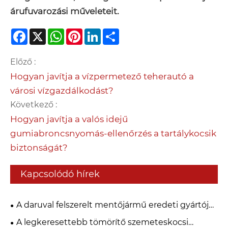
árufuvarozási műveleteit.
Facebook
X
WhatsApp
Pinterest
LinkedIn
Share
Előző :
Hogyan javítja a vízpermetező teherautó a
városi vízgazdálkodást?
Következő :
Hogyan javítja a valós idejű
gumiabroncsnyomás-ellenőrzés a tartálykocsik
biztonságát?
Kapcsolódó hírek
A daruval felszerelt mentőjármű eredeti gyártóját
keresi? Az Isuzu járműre szerelt daru
A legkeresettebb tömörítő szemeteskocsi