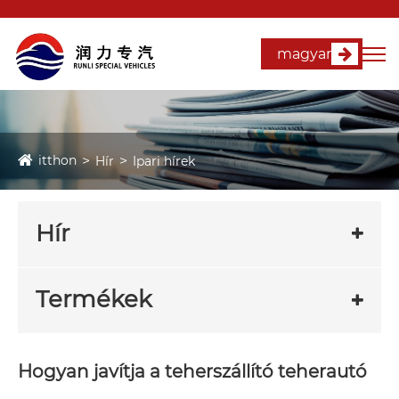
magyar
itthon
Hír
Ipari hírek
Hír
Termékek
Hogyan javítja a teherszállító teherautó