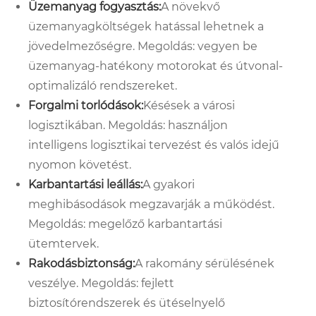
Üzemanyag fogyasztás:
A növekvő
üzemanyagköltségek hatással lehetnek a
jövedelmezőségre. Megoldás: vegyen be
üzemanyag-hatékony motorokat és útvonal-
optimalizáló rendszereket.
Forgalmi torlódások:
Késések a városi
logisztikában. Megoldás: használjon
intelligens logisztikai tervezést és valós idejű
nyomon követést.
Karbantartási leállás:
A gyakori
meghibásodások megzavarják a működést.
Megoldás: megelőző karbantartási
ütemtervek.
Rakodásbiztonság:
A rakomány sérülésének
veszélye. Megoldás: fejlett
biztosítórendszerek és ütéselnyelő