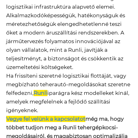
logisztikai infrastruktúra alapvető elemei.
Alkalmazkodóképességük, hatékonyságuk és
méretezhetőségük elengedhetetlenné teszi
őket a modern áruszállítási rendszerekben. A
járműtervezés folyamatos innovációjával az
olyan vállalatok, mint a Runli, javítják a
teljesítményt, a biztonságot és csökkentik az
üzemeltetési költségeket.
Ha frissíteni szeretné logisztikai flottáját, vagy
megbízható teherautó-megoldásokat szeretne
felfedezni,
Runli
iparágra kész modelleket kínál,
amelyek megfelelnek a fejlődő szállítási
igényeknek.
Vegye fel velünk a kapcsolatot
még ma, hogy
többet tudjon meg a Runli tehergépkocsi-
megoldásairól, és magabiztosan optimalizálja