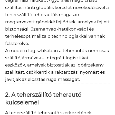
végfelhasználókat. A gyors és megbízható
szállítás iránti globális kereslet növekedésével a
teherszállító teherautók magasan
megtervezett gépekké fejlődtek, amelyek fejlett
biztonsági, üzemanyag-hatékonysági és
terhelésoptimalizáló technológiákkal vannak
felszerelve.
A modern logisztikában a teherautók nem csak
szállítójárművek – integrált logisztikai
eszközök, amelyek biztosítják az időérzékeny
szállítást, csökkentik a raktározási nyomást és
javítják az elosztás rugalmasságát.
2. A teherszállító teherautó
kulcselemei
A teherszállító teherautó szerkezetének