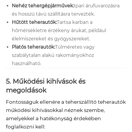
Nehéz tehergépjárművek:
Ipari árufuvarozásra
és hosszú távú szállításra tervezték.
Hűtött teherautók:
Tartsa karban a
hőmérsékletre érzékeny árukat, például
élelmiszereket és gyógyszereket.
Platós teherautók:
Túlméretes vagy
szabálytalan alakú rakományokhoz
használható.
5. Működési kihívások és
megoldások
Fontosságuk ellenére a teherszállító teherautók
működési kihívásokkal néznek szembe,
amelyekkel a hatékonyság érdekében
foglalkozni kell: