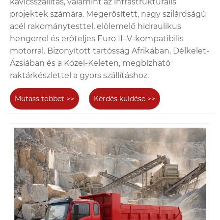
kavicsszállítás, valamint az infrastrukturális
projektek számára. Megerősített, nagy szilárdságú
acél rakománytesttel, elölemelő hidraulikus
hengerrel és erőteljes Euro II–V-kompatibilis
motorral. Bizonyított tartósság Afrikában, Délkelet-
Ázsiában és a Közel-Keleten, megbízható
raktárkészlettel a gyors szállításhoz.
Mutass többet >>
Kérdés küldése >>