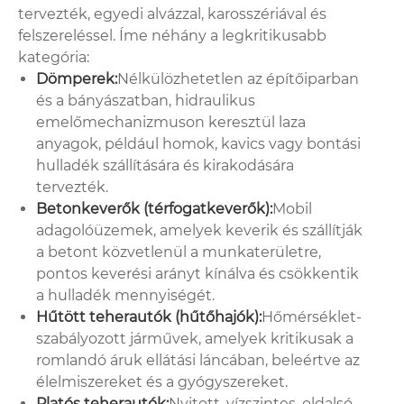
tervezték, egyedi alvázzal, karosszériával és
felszereléssel. Íme néhány a legkritikusabb
kategória:
Dömperek:
Nélkülözhetetlen az építőiparban
és a bányászatban, hidraulikus
emelőmechanizmuson keresztül laza
anyagok, például homok, kavics vagy bontási
hulladék szállítására és kirakodására
tervezték.
Betonkeverők (térfogatkeverők):
Mobil
adagolóüzemek, amelyek keverik és szállítják
a betont közvetlenül a munkaterületre,
pontos keverési arányt kínálva és csökkentik
a hulladék mennyiségét.
Hűtött teherautók (hűtőhajók):
Hőmérséklet-
szabályozott járművek, amelyek kritikusak a
romlandó áruk ellátási láncában, beleértve az
élelmiszereket és a gyógyszereket.
Platós teherautók:
Nyitott, vízszintes, oldalsó