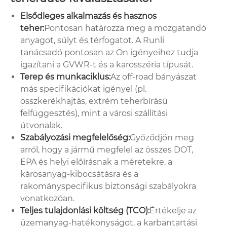
Elsődleges alkalmazás és hasznos
teher:
Pontosan határozza meg a mozgatandó
anyagot, súlyt és térfogatot. A Runli
tanácsadó pontosan az Ön igényeihez tudja
igazítani a GVWR-t és a karosszéria típusát.
Terep és munkaciklus:
Az off-road bányászat
más specifikációkat igényel (pl.
összkerékhajtás, extrém teherbírású
felfüggesztés), mint a városi szállítási
útvonalak.
Szabályozási megfelelőség:
Győződjön meg
arról, hogy a jármű megfelel az összes DOT,
EPA és helyi előírásnak a méretekre, a
károsanyag-kibocsátásra és a
rakományspecifikus biztonsági szabályokra
vonatkozóan.
Teljes tulajdonlási költség (TCO):
Értékelje az
üzemanyag-hatékonyságot, a karbantartási