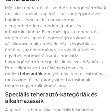
Míg a kisteherautók és a nehéz tehergépjárművek
uralják az utakat, a speciális haszongépjárművek
hatalmas és sokoldalú univerzuma
elengedhetetlen a modern iparhoz és
infrastruktúrához. Ezen más típusú teherautók
megértése alapvető fontosságú azoknak a
vállalkozásoknak, amelyek célja a logisztika, az
építőipar, az önkormányzati szolgáltatások és
egyebek optimalizálása. Az innovatív
haszongépjármű-megoldások piacvezetőjeként a
Runli elkötelezett a célirányos tervezés
mellett
teherautók
amelyek páratlan teljesítményt,
tartósságot és hatékonyságot biztosítanak
minden egyedi alkalmazáshoz.
Speciális teherautó-kategóriák és
alkalmazásaik
A speciális teherautókat speciális feladatokra