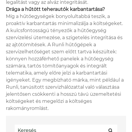
legalitást vagy az alváz integritását.
Drága a hűtött teherautók karbantartása?
Míg a hűtőegységek bonyolultabbá teszik, a
proaktív karbantartás minimalizálja a költségeket.
A kulcsfontosságú tényezők a hűtőegység
szervizelési ütemezése, a szigetelés integritása és
az ajtótömítések. A Runli hűtőgépek a
szervizelhetőséget szem előtt tartva készültek:
könnyen hozzáférhető panelek a hűtőegység
számára, tartós tömítőanyagok és integrált
telematika, amely előre jelzi a karbantartási
igényeket. Egy megbízható márka, mint például a
Runli, tanúsított szervizhálózattal való választása
jelentősen csökkenti a hosszú távú üzemeltetési
költségeket és megelőzi a költséges
rakományromlást.