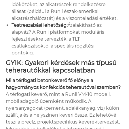
időközöket, az alkatrészek rendelkezésre
állását (például a Runli észak-amerikai
alkatrészhálózatát) és a viszonteladási értéket.
Testreszabási lehetőség:
Átalakítható az
alapváz? A Runli platformokat moduláris
fejlesztésekre tervezték, a TLT
csatlakozásoktól a speciális rögzítési
pontokig.
GYIK: Gyakori kérdések más típusú
teherautókkal kapcsolatban
Mi a térfogati betonkeverő fő előnye a
hagyományos konfekciós teherautóval szemben?
A térfogati keverő, mint a Runli VM-10 modell,
mobil adagoló üzemként működik. A
nyersanyagokat (cement, adalékanyag, víz) külön
szállítja és a helyszínen keveri össze. Ez lehetővé
teszi a precíz, projektspecifikus keveréktervezést,
kiküszöböli a hulladékot a fel nem használt