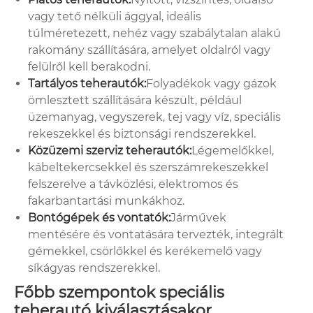
vagy tető nélküli ággyal, ideális
túlméretezett, nehéz vagy szabálytalan alakú
rakomány szállítására, amelyet oldalról vagy
felülről kell berakodni.
Tartályos teherautók:
Folyadékok vagy gázok
ömlesztett szállítására készült, például
üzemanyag, vegyszerek, tej vagy víz, speciális
rekeszekkel és biztonsági rendszerekkel.
Közüzemi szerviz teherautók:
Légemelőkkel,
kábeltekercsekkel és szerszámrekeszekkel
felszerelve a távközlési, elektromos és
fakarbantartási munkákhoz.
Bontógépek és vontatók:
Járművek
mentésére és vontatására tervezték, integrált
gémekkel, csörlőkkel és kerékemelő vagy
síkágyas rendszerekkel.
Főbb szempontok speciális
teherautó kiválasztásakor