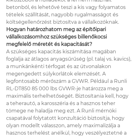
betonból, és lehetővé teszi a kis vagy folyamatos
tételek szállítását, nagyobb rugalmasságot és
költségellenőrzést biztosítva a vállalkozóknak.
Hogyan határozhatom meg az építőipari
vállalkozásomhoz szükséges billenőkocsi
megfelelő méretét és kapacitását?
A szükséges kapacitás kiszámítása magában
foglalja az átlagos anyagsűrűség (pl. talaj vs. kavics),
a munkánkénti térfogat és az útvonalakon
megengedett súlykorlátok elemzését. A
legfontosabb mérőszám a GVWR. Például a Runli
RL-DT850 85 000 lbs GVWR-je határozza meg a
maximális terhelhetőségét. Biztosítania kell, hogy
a teherautó, a karosszéria és a hasznos teher
tömege ne haladja meg ezt. A Runli mérnöki
csapatával folytatott konzultáció biztosítja, hogy
olyan modellt válasszon, amely maximalizálja a
hasznos terhelést anélkül, hogy veszélyeztetné a