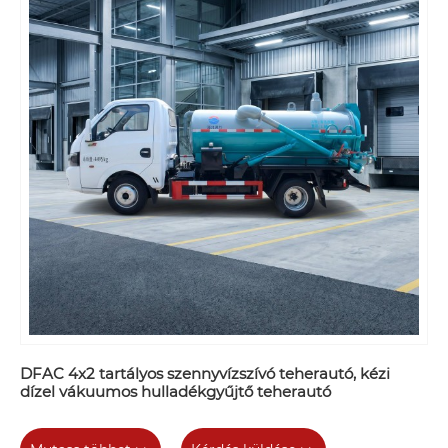
DFAC 4x2 tartályos szennyvízszívó teherautó, kézi
dízel vákuumos hulladékgyűjtő teherautó