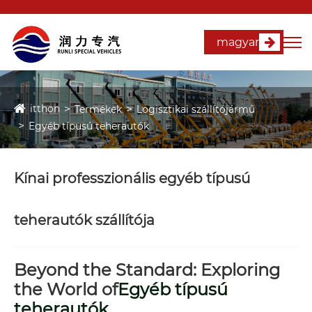
magyar
itthon
Termékek
Logisztikai szállítójármű
Egyéb típusú teherautók
Kínai professzionális egyéb típusú
teherautók szállítója
Beyond the Standard: Exploring
the World of
Egyéb típusú
teherautók