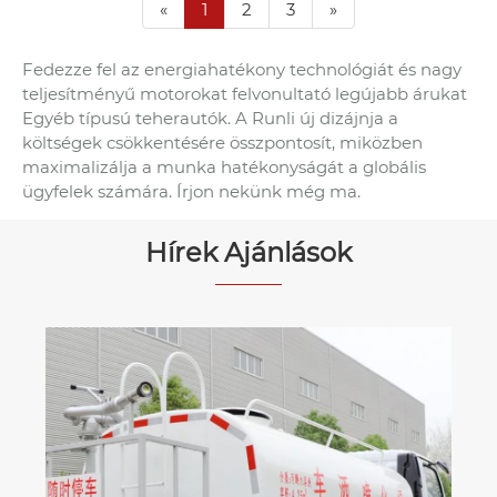
«
1
2
3
»
Fedezze fel az energiahatékony technológiát és nagy
teljesítményű motorokat felvonultató legújabb árukat
Egyéb típusú teherautók. A Runli új dizájnja a
költségek csökkentésére összpontosít, miközben
maximalizálja a munka hatékonyságát a globális
ügyfelek számára. Írjon nekünk még ma.
Hírek Ajánlások
Megjegyzések a hűtőkocsihoz.
Mutass többet >>