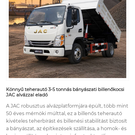
Könnyű teherautó 3-5 tonnás bányászati ​​billenőkocsi
JAC alvázzal eladó
A JAC robusztus alvázplatformjára épült, több mint
50 éves mérnöki múlttal, ez a billenős teherautó
kivételes teherbírást és billenési stabilitást biztosít
a bányászat, az építkezések szállítása, a homok- és