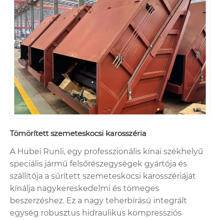
Tömörített szemeteskocsi karosszéria
A Hubei Runli, egy professzionális kínai székhelyű
speciális jármű felsőrészegységek gyártója és
szállítója a sűrített szemeteskocsi karosszériáját
kínálja nagykereskedelmi és tömeges
beszerzéshez. Ez a nagy teherbírású integrált
egység robusztus hidraulikus kompressziós