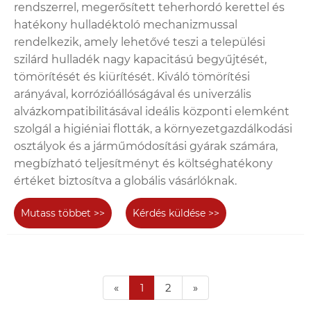
rendszerrel, megerősített teherhordó kerettel és
hatékony hulladéktoló mechanizmussal
rendelkezik, amely lehetővé teszi a települési
szilárd hulladék nagy kapacitású begyűjtését,
tömörítését és kiürítését. Kiváló tömörítési
arányával, korrózióállóságával és univerzális
alvázkompatibilitásával ideális központi elemként
szolgál a higiéniai flották, a környezetgazdálkodási
osztályok és a járműmódosítási gyárak számára,
megbízható teljesítményt és költséghatékony
értéket biztosítva a globális vásárlóknak.
Mutass többet >>
Kérdés küldése >>
«
1
2
»