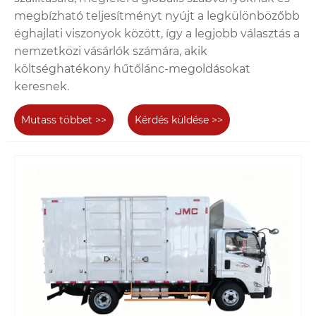
megbízható teljesítményt nyújt a legkülönbözőbb
éghajlati viszonyok között, így a legjobb választás a
nemzetközi vásárlók számára, akik
költséghatékony hűtőlánc-megoldásokat
keresnek.
Mutass többet >>
Kérdés küldése >>