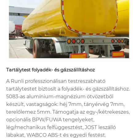
Tartálytest folyadék- és gázszállításhoz
A Runli professzionálisan testreszabható
tartálytestet biztosít a folyadék- és gázszállításhoz.
5083-as alumínium-magnézium ötvözetből
készült, vastagságok: héj 7mm, tányérvég 7mm,
terelőlemez 5mm. Támogatja az egy-/kétrekeszes,
opcionális BPW/FUWA tengelyeket,
lég/mechanikus felfüggesztést, JOST leszálló
lábakat, WABCO ABS-t és egyedi festést.