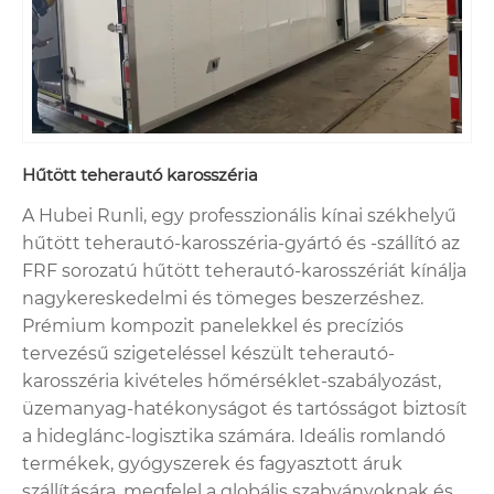
Hűtött teherautó karosszéria
A Hubei Runli, egy professzionális kínai székhelyű
hűtött teherautó-karosszéria-gyártó és -szállító az
FRF sorozatú hűtött teherautó-karosszériát kínálja
nagykereskedelmi és tömeges beszerzéshez.
Prémium kompozit panelekkel és precíziós
tervezésű szigeteléssel készült teherautó-
karosszéria kivételes hőmérséklet-szabályozást,
üzemanyag-hatékonyságot és tartósságot biztosít
a hideglánc-logisztika számára. Ideális romlandó
termékek, gyógyszerek és fagyasztott áruk
szállítására, megfelel a globális szabványoknak és