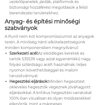
vezérlőpanelek, járdák, platformok és
biztonsági hozzáférési megoldások a felső
berendezési területekhez.
Anyag- és építési minőségi
szabványok
A Runli nem köt kompromisszumot az anyagok
terén. A minőség iránti elkötelezettségünk
minden komponensben megnyilvánul:
Szerkezeti acél:
Az elsődleges keretek és
tartók S355JR vagy azzal egyenértékű nagy
folyási szilárdságú acélt használnak, teljes
nyomon követhetőséggel és malom
tanúsítvánnyal.
Hegesztési eljárások:
Minden hegesztést
okleveles hegesztők végeznek jóváhagyott
eljárásokkal. A kritikus hegesztési varratokat
100%-ban vizuálisan és olyan módszerekkel
ellenőrzik, mint a mágneses