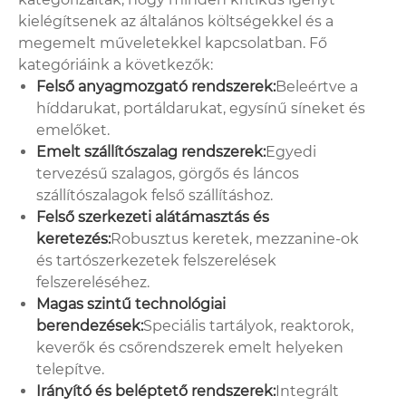
kielégítsenek az általános költségekkel és a
megemelt műveletekkel kapcsolatban. Fő
kategóriáink a következők:
Felső anyagmozgató rendszerek:
Beleértve a
híddarukat, portáldarukat, egysínű síneket és
emelőket.
Emelt szállítószalag rendszerek:
Egyedi
tervezésű szalagos, görgős és láncos
szállítószalagok felső szállításhoz.
Felső szerkezeti alátámasztás és
keretezés:
Robusztus keretek, mezzanine-ok
és tartószerkezetek felszerelések
felszereléséhez.
Magas szintű technológiai
berendezések:
Speciális tartályok, reaktorok,
keverők és csőrendszerek emelt helyeken
telepítve.
Irányító és beléptető rendszerek:
Integrált