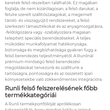
keretek felső részeiben találhatók. Ez magában
foglalja, de nem kizárólagosan, a felső darukat, a
felülre szerelt szállítószalagokat, a megemelt
tároló- és visszagyűjtő rendszereket, a felső
szerkezeti támasztékokat és az anyagmozgatásra,
-feldolgozásra vagy -szabályozásra magasan
telepített speciális berendezéseket. A teljes
működési munkafolyamat hatékonysága,
biztonsága és megbízhatósága gyakran függ a
felső berendezés teljesítményétől. A Runlinál
prémium minőségű felső berendezési
megoldásokat tervezünk és szállítunk a
tartósságra, pontosságra és az összetett ipari
környezetekbe való zökkenőmentes integrációra.
Runli felső felszerelésének főbb
termékkategóriái
A Runli termékportfólióját aprólékosan
kategorizálták, hogy minden kritikus igényt