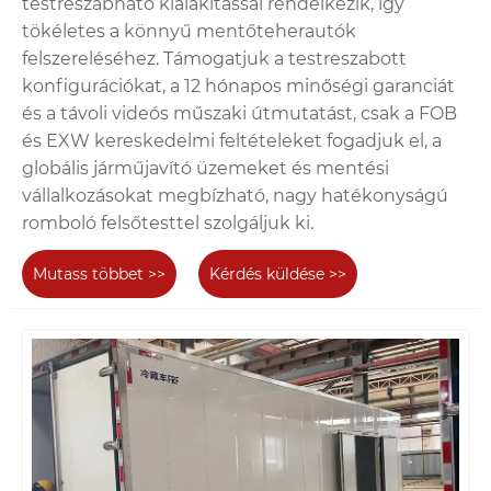
testreszabható kialakítással rendelkezik, így
tökéletes a könnyű mentőteherautók
felszereléséhez. Támogatjuk a testreszabott
konfigurációkat, a 12 hónapos minőségi garanciát
és a távoli videós műszaki útmutatást, csak a FOB
és EXW kereskedelmi feltételeket fogadjuk el, a
globális járműjavító üzemeket és mentési
vállalkozásokat megbízható, nagy hatékonyságú
romboló felsőtesttel szolgáljuk ki.
Mutass többet >>
Kérdés küldése >>