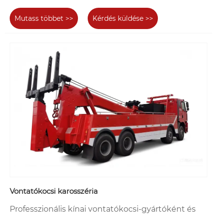
Mutass többet >>
Kérdés küldése >>
Vontatókocsi karosszéria
Professzionális kínai vontatókocsi-gyártóként és