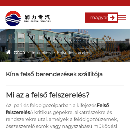
magyar
itthon
Termékek
Felső felszerelés
Kína felső berendezések szállítója
Mi az a felső felszerelés?
Az ipari és feldolgozóiparban a kifejezés
Felső
felszerelés
A kritikus gépekre, alkatrészekre és
rendszerekre utal, amelyek a feldolgozóüzemek,
összeszerelő sorok vagy nagyszabású működési