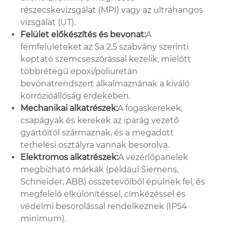
részecskevizsgálat (MPI) vagy az ultrahangos
vizsgálat (UT).
Felület előkészítés és bevonat:
A
fémfelületeket az Sa 2.5 szabvány szerinti
koptató szemcseszórással kezelik, mielőtt
többrétegű epoxi/poliuretán
bevonatrendszert alkalmaznának a kiváló
korrózióállóság érdekében.
Mechanikai alkatrészek:
A fogaskerekek,
csapágyak és kerekek az iparág vezető
gyártóitól származnak, és a megadott
terhelési osztályra vannak besorolva.
Elektromos alkatrészek:
A vezérlőpanelek
megbízható márkák (például Siemens,
Schneider, ABB) összetevőiből épülnek fel, és
megfelelő elkülönítéssel, címkézéssel és
védelmi besorolással rendelkeznek (IP54
minimum).