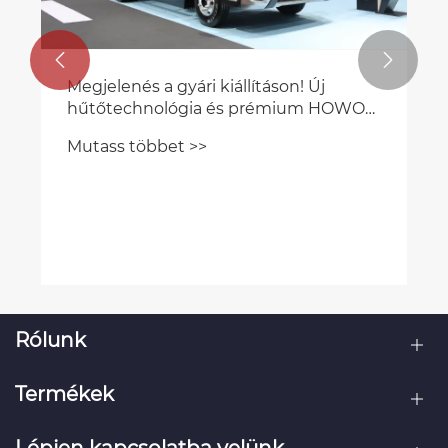


Megjelenés a gyári kiállításon! Új
hűtőtechnológia és prémium HOWO
hűtött teherautók!
Mutass többet >>
Rólunk
Termékek
Lépjen kapcsolatba velünk