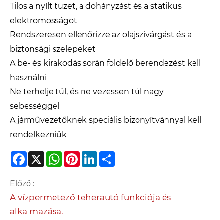
Tilos a nyílt tüzet, a dohányzást és a statikus
elektromosságot
Rendszeresen ellenőrizze az olajszivárgást és a
biztonsági szelepeket
A be- és kirakodás során földelő berendezést kell
használni
Ne terhelje túl, és ne vezessen túl nagy
sebességgel
A járművezetőknek speciális bizonyítvánnyal kell
rendelkezniük
Facebook
X
WhatsApp
Pinterest
LinkedIn
Share
Előző :
A vízpermetező teherautó funkciója és
alkalmazása.