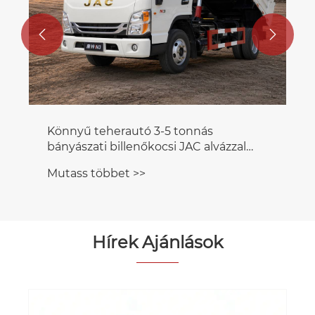


Könnyű teherautó 3-5 tonnás
bányászati ​​billenőkocsi JAC alvázzal
eladó
Mutass többet >>
Hírek Ajánlások