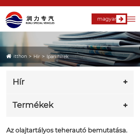
magyar
itthon
Hír
Ipari hírek
Hír
Termékek
Az olajtartályos teherautó bemutatása.