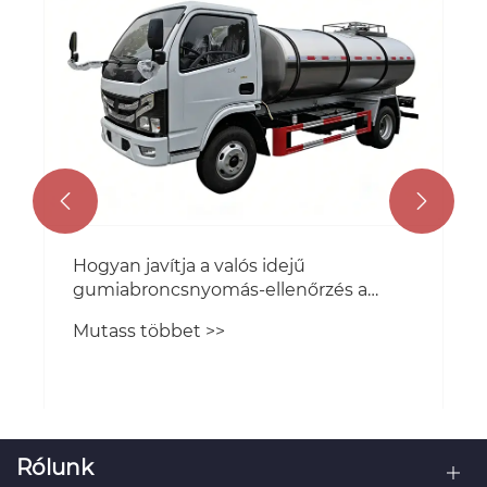


Hogyan javítja a valós idejű
gumiabroncsnyomás-ellenőrzés a
tartálykocsik biztonságát?
Mutass többet >>
Rólunk