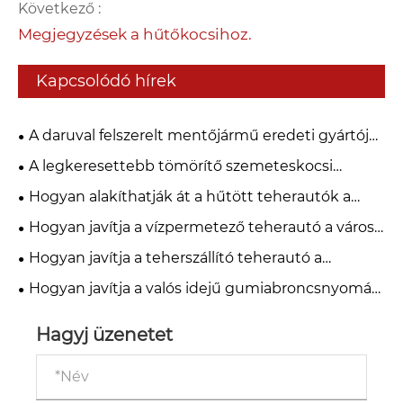
Következő :
Megjegyzések a hűtőkocsihoz.
Kapcsolódó hírek
A daruval felszerelt mentőjármű eredeti gyártóját
keresi? Az Isuzu járműre szerelt daru
A legkeresettebb tömörítő szemeteskocsi
mentőjárművét közvetlenül szállítják a
nagykereskedelmi vásárlók számára
Hogyan alakíthatják át a hűtött teherautók a
tengerentúlon
hideglánc logisztikáját?
Hogyan javítja a vízpermetező teherautó a városi
vízgazdálkodást?
Hogyan javítja a teherszállító teherautó a
hatékony teherszállítást?
Hogyan javítja a valós idejű gumiabroncsnyomás-
ellenőrzés a tartálykocsik biztonságát?
Hagyj üzenetet