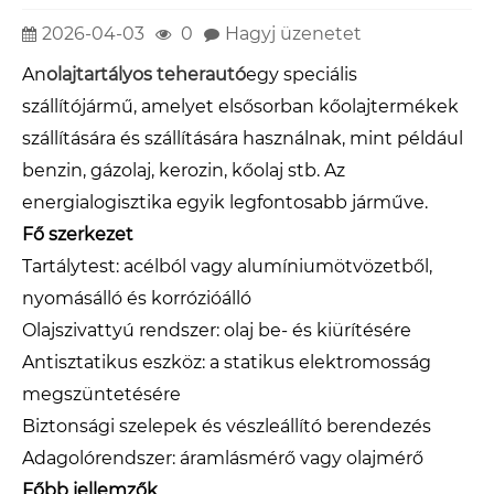
2026-04-03
0
Hagyj üzenetet
An
olajtartályos teherautó
egy speciális
szállítójármű, amelyet elsősorban kőolajtermékek
szállítására és szállítására használnak, mint például
benzin, gázolaj, kerozin, kőolaj stb. Az
energialogisztika egyik legfontosabb járműve.
Fő szerkezet
Tartálytest: acélból vagy alumíniumötvözetből,
nyomásálló és korrózióálló
Olajszivattyú rendszer: olaj be- és kiürítésére
Antisztatikus eszköz: a statikus elektromosság
megszüntetésére
Biztonsági szelepek és vészleállító berendezés
Adagolórendszer: áramlásmérő vagy olajmérő
Főbb jellemzők